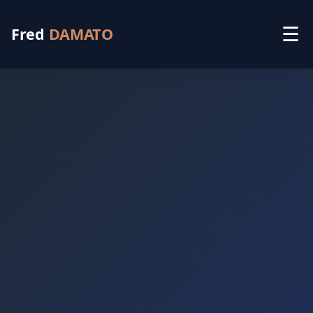
☰
Fred
DAMATO